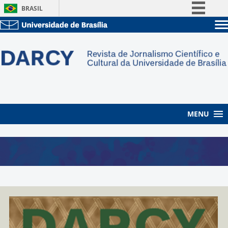
BRASIL
Simplifique!
Sobre a UnB
Comunica BR
Unidades acadêmicas
Participe
Estude na UnB
Graduação
Acesso à informação
Pós-Graduação
Administração
Legislação
Servidor
Canais
MENU