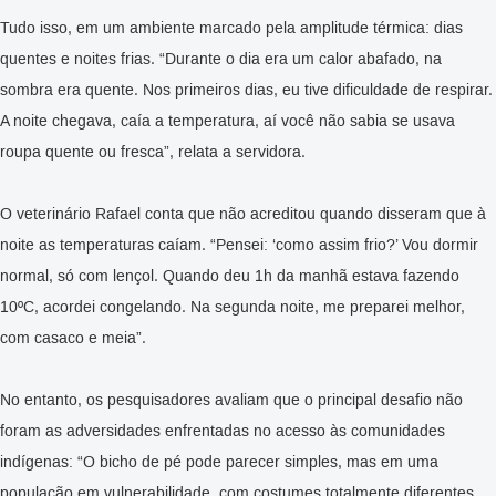
Tudo isso, em um ambiente marcado pela amplitude térmica: dias
quentes e noites frias. “Durante o dia era um calor abafado, na
sombra era quente. Nos primeiros dias, eu tive dificuldade de respirar.
A noite chegava, caía a temperatura, aí você não sabia se usava
roupa quente ou fresca”, relata a servidora.
O veterinário Rafael conta que não acreditou quando disseram que à
noite as temperaturas caíam. “Pensei: ‘como assim frio?’ Vou dormir
normal, só com lençol. Quando deu 1h da manhã estava fazendo
10ºC, acordei congelando. Na segunda noite, me preparei melhor,
com casaco e meia”.
No entanto, os pesquisadores avaliam que o principal desafio não
foram as adversidades enfrentadas no acesso às comunidades
indígenas: “O bicho de pé pode parecer simples, mas em uma
população em vulnerabilidade, com costumes totalmente diferentes,