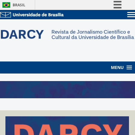
BRASIL
Simplifique!
Sobre a UnB
Comunica BR
Unidades acadêmicas
Participe
Estude na UnB
Graduação
Acesso à informação
Pós-Graduação
Administração
Legislação
Servidor
Canais
MENU